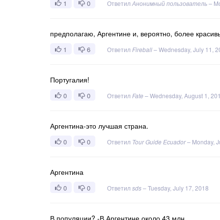
1
0
Ответил
Анонимный пользователь
–
Mo
предполагаю, Аргентине и, вероятно, более краси
1
6
Ответил
Fireball
–
Wednesday, July 11, 
Португалия!
0
0
Ответил
Fate
–
Wednesday, August 1, 20
Аргентина-это лучшая страна.
0
0
Ответил
Tour Guide Ecuador
–
Monday, J
Аргентина
0
0
Ответил
sds
–
Tuesday, July 17, 2018
В популяции? -В Аргентине около 43 млн.