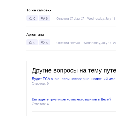
То же самое-.-
0
6
Ответил
😇 Jota 😈
–
Wednesday, July 11
Аргентина
0
5
Ответил
Roman
–
Wednesday, July 11, 2
Другие вопросы на тему пут
Будет ТСА знаю, если несовершеннолетний имел
Ответов: 9
Вы ищете грузчиков комплектовщиков в Дели?
Ответов: 4