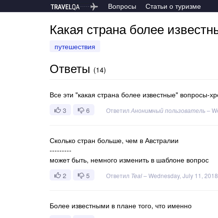
Вопросы
Статьи о туризме
Какая страна более известн
путешествия
Ответы
(
14
)
Все эти "какая страна более известные" вопросы-х
3
6
Ответил
Анонимный пользователь
–
We
Сколько стран больше, чем в Австралии
---------
может быть, немного изменить в шаблоне вопрос
2
5
Ответил
Teal
–
Wednesday, July 11, 2018
Более известными в плане того, что именно