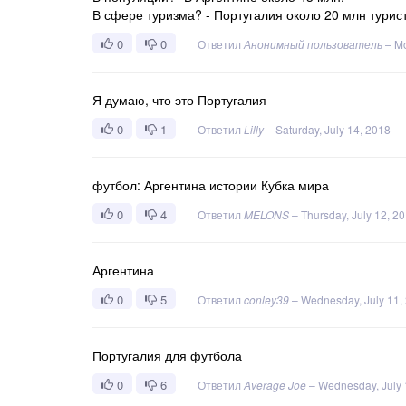
В сфере туризма? - Португалия около 20 млн турис
0
0
Ответил
Анонимный пользователь
–
Mo
Я думаю, что это Португалия
0
1
Ответил
Lilly
–
Saturday, July 14, 2018
футбол: Аргентина истории Кубка мира
0
4
Ответил
MELONS
–
Thursday, July 12, 2
Аргентина
0
5
Ответил
conley39
–
Wednesday, July 11,
Португалия для футбола
0
6
Ответил
Average Joe
–
Wednesday, July 