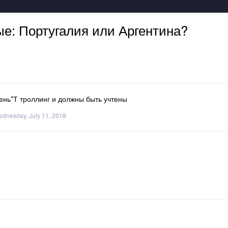
ые: Португалия или Аргентина?
рень*Т троллинг и должны быть учтены
dnesday, July 11, 2018