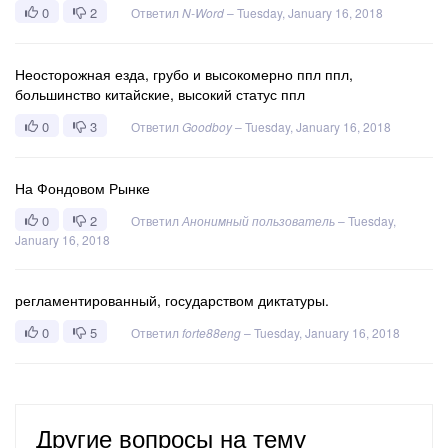
0
2
Ответил
N-Word
–
Tuesday, January 16, 2018
Неосторожная езда, грубо и высокомерно ппл ппл,
большинство китайские, высокий статус ппл
0
3
Ответил
Goodboy
–
Tuesday, January 16, 2018
На Фондовом Рынке
0
2
Ответил
Анонимный пользователь
–
Tuesday,
January 16, 2018
регламентированный, государством диктатуры.
0
5
Ответил
forte88eng
–
Tuesday, January 16, 2018
Другие вопросы на тему