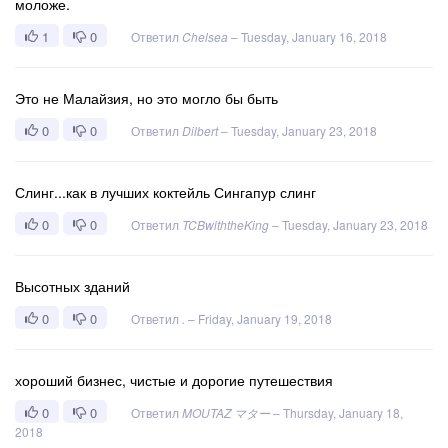
моложе.
1
0
Ответил
Chelsea
–
Tuesday, January 16, 2018
Это не Малайзия, но это могло бы быть
0
0
Ответил
Dilbert
–
Tuesday, January 23, 2018
Слинг...как в лучших коктейль Сингапур слинг
0
0
Ответил
TCBwiththeKing
–
Tuesday, January 23, 2018
Высотных зданий
0
0
Ответил
.
–
Friday, January 19, 2018
хороший бизнес, чистые и дорогие путешествия
0
0
Ответил
MOUTAZ マター
–
Thursday, January 18,
2018