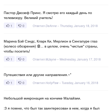
Пастор Джозеф Принс. Я смотрю его каждый день по
телевизору. Великий учитель!
1
0
Ответил
DeAnne
–
Thursday, January 18, 2018
Марина Бэй Сэндс, Кларк Ки, Мерлион в Сингапуре глаз
(колесо обозрения) 🎡... в целом, очень "чистые" страны,
чтобы посетить!
1
0
Ответил
MJayne
–
Wednesday, January 17, 2018
Путешествия или другие направления.~*
1
0
Ответил
HollyPaw
–
Tuesday, January 16, 2018
Небольшой микронация на кончике Малайзии.
:3 я помню, что был так заинтересован в нем, когда я был