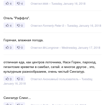
4
4
Ответил
kkkk
–
Tuesday, January 16, 2018
Отель "Раффлз".
4
0
Ответил
Formerly Peter S
–
Tuesday, January 16, 2018
Горячая, влажная погода.
3
0
Ответил
Mr.Longrove
–
Wednesday, January 17, 2018
отличная еда, как центров лоточника, Наси Горен, пароход,
гигантские креветки в самбал, сатай. и многое другое , это,
культурным разнообразием, очень чистый Сингапур.
3
0
Ответил
Анонимный пользователь
–
Tuesday,
January 16, 2018
Сингапур Слинг...