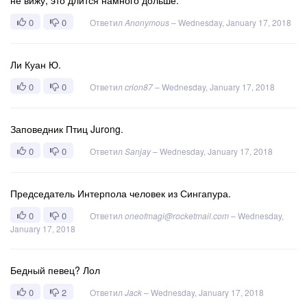
не вижу, это длится намного дольше.
0
0
Ответил
Anonymous
–
Wednesday, January 17, 2018
Ли Куан Ю.
0
0
Ответил
crion87
–
Wednesday, January 17, 2018
Заповедник Птиц Jurong.
0
0
Ответил
Sanjay
–
Wednesday, January 17, 2018
Председатель Интерпола человек из Сингапура.
0
0
Ответил
oneofmagi@rocketmail.com
–
Wednesday,
January 17, 2018
Бедный певец? Лол
0
2
Ответил
Jack
–
Wednesday, January 17, 2018