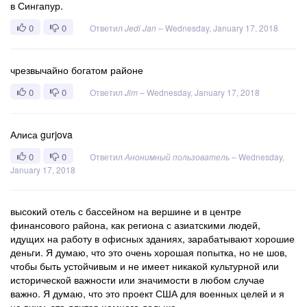
в Сингапур.
0
0
Ответил
Jedi Jan
–
Wednesday, January 17, 2018
чрезвычайно богатом районе
0
0
Ответил
Jim
–
Wednesday, January 17, 2018
Алиса gurjova
0
0
Ответил
Анонимный пользователь
–
Wednesday,
January 17, 2018
высокий отель с бассейном на вершине и в центре
финансового района, как региона с азиатскими людей,
идущих на работу в офисных зданиях, зарабатывают хорошие
деньги. Я думаю, что это очень хорошая попытка, но не шов,
чтобы быть устойчивым и не имеет никакой культурной или
исторической важности или значимости в любом случае
важно. Я думаю, что это проект США для военных целей и я