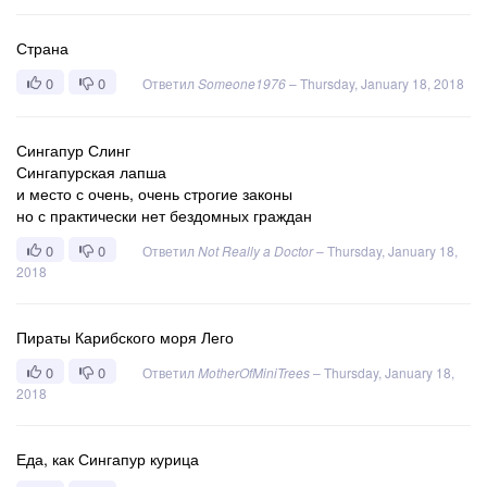
Страна
0
0
Ответил
Someone1976
–
Thursday, January 18, 2018
Сингапур Слинг
Сингапурская лапша
и место с очень, очень строгие законы
но с практически нет бездомных граждан
0
0
Ответил
Not Really a Doctor
–
Thursday, January 18,
2018
Пираты Карибского моря Лего
0
0
Ответил
MotherOfMiniTrees
–
Thursday, January 18,
2018
Еда, как Сингапур курица