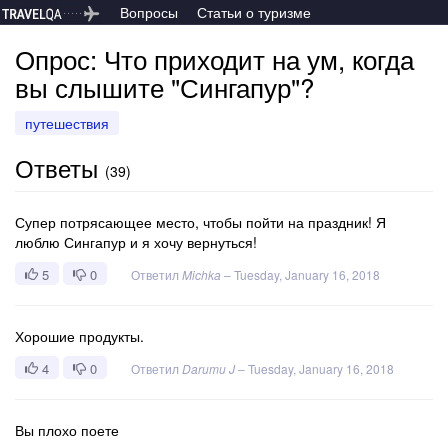
Вопросы
Статьи о туризме
Опрос: Что приходит на ум, когда
вы слышите "Сингапур"?
путешествия
Ответы
(
39
)
Супер потрясающее место, чтобы пойти на праздник! Я
люблю Сингапур и я хочу вернуться!
5
0
Ответил
Michka
–
Tuesday, January 16, 2018
Хорошие продукты.
4
0
Ответил
Darumu J
–
Tuesday, January 16, 2018
Вы плохо поете