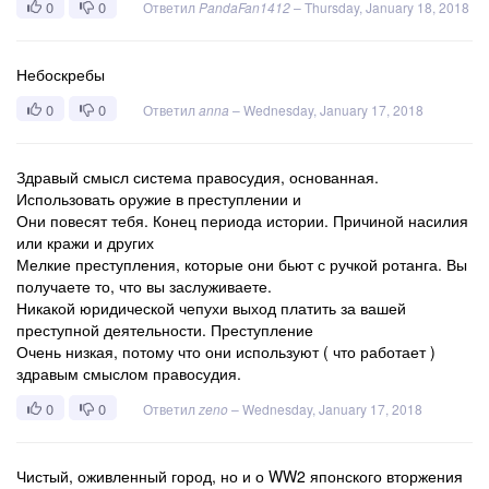
0
0
Ответил
PandaFan1412
–
Thursday, January 18, 2018
Небоскребы
0
0
Ответил
anna
–
Wednesday, January 17, 2018
Здравый смысл система правосудия, основанная.
Использовать оружие в преступлении и
Они повесят тебя. Конец периода истории. Причиной насилия
или кражи и других
Мелкие преступления, которые они бьют с ручкой ротанга. Вы
получаете то, что вы заслуживаете.
Никакой юридической чепухи выход платить за вашей
преступной деятельности. Преступление
Очень низкая, потому что они используют ( что работает )
здравым смыслом правосудия.
0
0
Ответил
zeno
–
Wednesday, January 17, 2018
Чистый, оживленный город, но и о WW2 японского вторжения