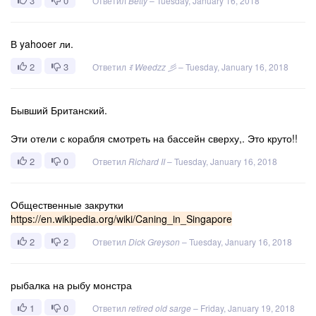
3
0
Ответил
Betty
–
Tuesday, January 16, 2018
В yahooer ли.
2
3
Ответил
ꉂ Weedzz 彡
–
Tuesday, January 16, 2018
Бывший Британский.
Эти отели с корабля смотреть на бассейн сверху,. Это круто!!
2
0
Ответил
Richard II
–
Tuesday, January 16, 2018
Общественные закрутки
https://en.wikipedia.org/wiki/Caning_in_Singapore
2
2
Ответил
Dick Greyson
–
Tuesday, January 16, 2018
рыбалка на рыбу монстра
1
0
Ответил
retired old sarge
–
Friday, January 19, 2018