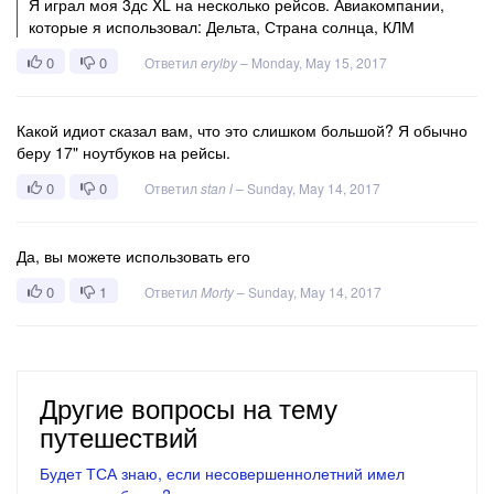
Я играл моя 3дс XL на несколько рейсов. Авиакомпании,
которые я использовал: Дельта, Страна солнца, КЛМ
0
0
Ответил
erylby
–
Monday, May 15, 2017
Какой идиот сказал вам, что это слишком большой? Я обычно
беру 17" ноутбуков на рейсы.
0
0
Ответил
stan l
–
Sunday, May 14, 2017
Да, вы можете использовать его
0
1
Ответил
Morty
–
Sunday, May 14, 2017
Другие вопросы на тему
путешествий
Будет ТСА знаю, если несовершеннолетний имел