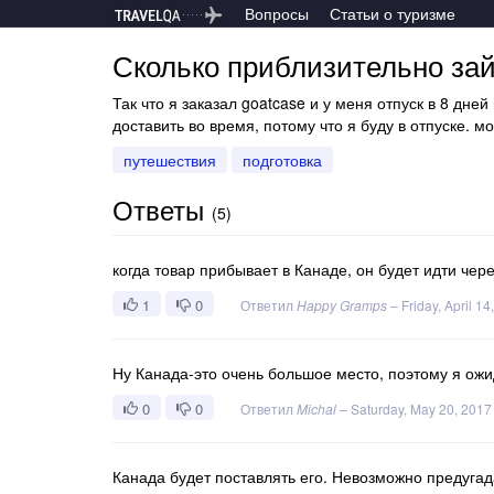
Вопросы
Статьи о туризме
Сколько приблизительно зай
Так что я заказал goatcase и у меня отпуск в 8 дне
доставить во время, потому что я буду в отпуске. м
путешествия
подготовка
Ответы
(
5
)
когда товар прибывает в Канаде, он будет идти че
1
0
Ответил
Happy Gramps
–
Friday, April 14
Ну Канада-это очень большое место, поэтому я ожи
0
0
Ответил
Michal
–
Saturday, May 20, 2017
Канада будет поставлять его. Невозможно предугада