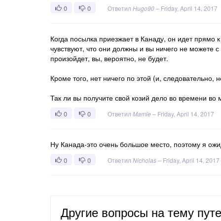
0
0
Ответил
Hugo90
–
Friday, April 14, 2017
Когда посылка приезжает в Канаду, он идет прямо к
чувствуют, что они должны и вы ничего не можете с
произойдет, вы, вероятно, не будет.
Кроме того, нет ничего по этой (и, следовательно,
Так ли вы получите свой козий дело во времени во 
0
0
Ответил
Mamie
–
Friday, April 14, 2017
Ну Канада-это очень большое место, поэтому я ожи
0
0
Ответил
Nicholas
–
Friday, April 14, 2017
Другие вопросы на тему пут