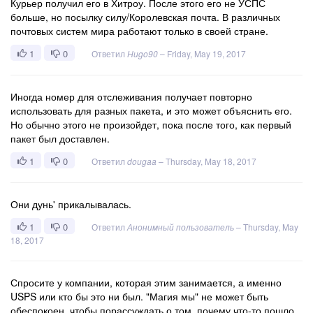
Курьер получил его в Хитроу. После этого его не УСПС
больше, но посылку силу/Королевская почта. В различных
почтовых систем мира работают только в своей стране.
1
0
Ответил
Hugo90
–
Friday, May 19, 2017
Иногда номер для отслеживания получает повторно
использовать для разных пакета, и это может объяснить его.
Но обычно этого не произойдет, пока после того, как первый
пакет был доставлен.
1
0
Ответил
dougaa
–
Thursday, May 18, 2017
Они дунь' прикалывалась.
1
0
Ответил
Анонимный пользователь
–
Thursday, May
18, 2017
Спросите у компании, которая этим занимается, а именно
USPS или кто бы это ни был. "Магия мы" не может быть
обеспокоен, чтобы порассуждать о том, почему что-то пошло