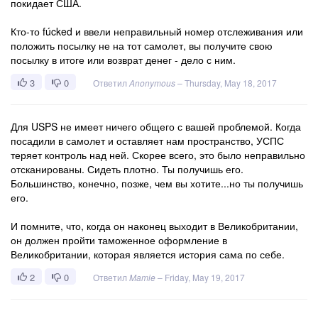
покидает США.
Кто-то fúcked и ввели неправильный номер отслеживания или
положить посылку не на тот самолет, вы получите свою
посылку в итоге или возврат денег - дело с ним.
3
0
Ответил
Anonymous
–
Thursday, May 18, 2017
Для USPS не имеет ничего общего с вашей проблемой. Когда
посадили в самолет и оставляет нам пространство, УСПС
теряет контроль над ней. Скорее всего, это было неправильно
отсканированы. Сидеть плотно. Ты получишь его.
Большинство, конечно, позже, чем вы хотите...но ты получишь
его.
И помните, что, когда он наконец выходит в Великобритании,
он должен пройти таможенное оформление в
Великобритании, которая является история сама по себе.
2
0
Ответил
Mamie
–
Friday, May 19, 2017