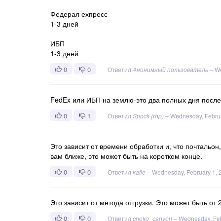
Федерал ехпресс
1-3 дней
ИБП
1-3 дней
0
0
Ответил
Анонимный пользователь
–
We
FedEx или ИБП на землю-это два полных дня после т
0
1
Ответил
Spock (rhp)
–
Wednesday, Februa
Это зависит от времени обработки и, что почтальон
вам ближе, это может быть на коротком конце.
0
0
Ответил
katie
–
Wednesday, February 1, 
Это зависит от метода отгрузки. Это может быть от 2
0
0
Ответил
choko_canyon
–
Wednesday, Feb