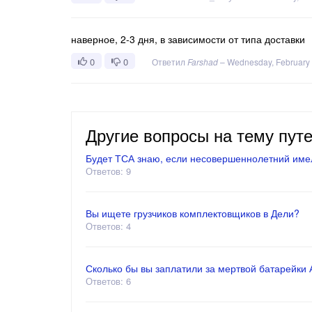
наверное, 2-3 дня, в зависимости от типа доставки
0
0
Ответил
Farshad
–
Wednesday, February 
Другие вопросы на тему пут
Будет ТСА знаю, если несовершеннолетний имел
Ответов: 9
Вы ищете грузчиков комплектовщиков в Дели?
Ответов: 4
Сколько бы вы заплатили за мертвой батарейки АА
Ответов: 6