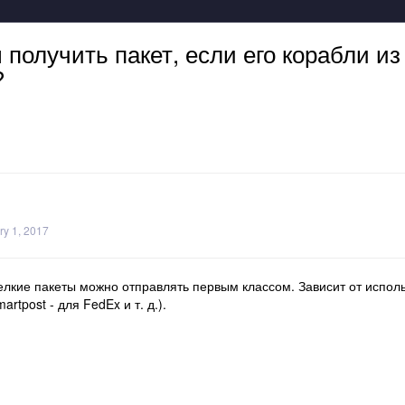
 получить пакет, если его корабли из
?
y 1, 2017
мелкие пакеты можно отправлять первым классом. Зависит от исполь
rtpost - для FedEx и т. д.).