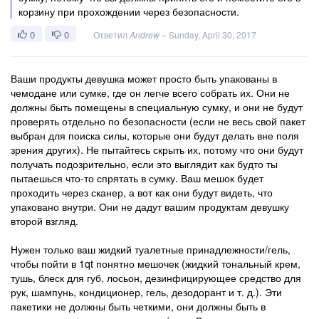
корзину при прохождении через безопасности.
0
0
Ответил
Andrew
–
Sunday, April 30, 2017
Ваши продукты девушка может просто быть упакованы в
чемодане или сумке, где он легче всего собрать их. Они не
должны быть помещены в специальную сумку, и они не будут
проверять отдельно по безопасности (если не весь свой пакет
выбран для поиска силы, которые они будут делать вне поля
зрения других). Не пытайтесь скрыть их, потому что они будут
получать подозрительно, если это выглядит как будто ты
пытаешься что-то спрятать в сумку. Ваш мешок будет
проходить через сканер, а вот как они будут видеть, что
упаковано внутри. Они не дадут вашим продуктам девушку
второй взгляд.
Нужен только ваш жидкий туалетные принадлежности/гель,
чтобы пойти в 1qt понятно мешочек (жидкий тональный крем,
тушь, блеск для губ, лосьон, дезинфицирующее средство для
рук, шампунь, кондиционер, гель, дезодорант и т. д.). Эти
пакетики не должны быть четкими, они должны быть в