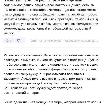
Позже: "МС" прав, говоря, что лучше не покрывать
содержимое вашей Кварт зиплок пакетик. Однако, если вы
положите пакетик квартира в чемодан, где инспектор может
легко увидеть, что она соблюдает правила, это будет просто
мельком взглянул и прошел. Свои прокладки, тампоны и т. д.
могут быть упакованы в любом месте в вашем чемодане или
сумочке, даже заключенный в небольшой непрозрачный
мешок.
1
1
Ответил
marys.momma
–
Wednesday, April 26, 2017
Можно носить и кошелек. Вы можете поставить тампоны или
прокладки в сумочке. Ничего не кутаться в полотенце. Лучше,
чтобы все ваши туалетные принадлежности в zip-lock мешок.
Если по какой-либо причине, офицер безопасности должен
проверить вашу сумку, они раскатывают все, что вы
завернули. Лучше иметь все это в прозрачном пакетики, так
что они могут просто дайте ему быстрый взгляд.
Ваш кошелек и нести сумку будет проходить через
рентгеновский аппарат.
Вы не единственная женщина в мире, которая имеет тампоны