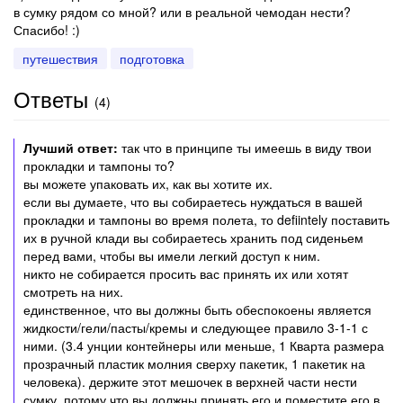
в сумку рядом со мной? или в реальной чемодан нести?
Спасибо! :)
путешествия
подготовка
Ответы
(
4
)
Лучший ответ:
так что в принципе ты имеешь в виду твои
прокладки и тампоны то?
вы можете упаковать их, как вы хотите их.
если вы думаете, что вы собираетесь нуждаться в вашей
прокладки и тампоны во время полета, то defiintely поставить
их в ручной клади вы собираетесь хранить под сиденьем
перед вами, чтобы вы имели легкий доступ к ним.
никто не собирается просить вас принять их или хотят
смотреть на них.
единственное, что вы должны быть обеспокоены является
жидкости/гели/пасты/кремы и следующее правило 3-1-1 с
ними. (3.4 унции контейнеры или меньше, 1 Кварта размера
прозрачный пластик молния сверху пакетик, 1 пакетик на
человека). держите этот мешочек в верхней части нести
сумку, потому что вы должны принять его и поместите его в