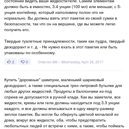
состоянии видеть ваши жидкости/гели. Самим элементам
должно быть в емкостях, 3.4 унции (100 мл) или меньше; с 5-
унция контейнер, который наполовину полон-это не
нормально. Вы должны взять этот пакетик из своей сумки в
безопасности, так что он на вершине, где вы можете легко
получить его.
Твердые туалетные принадлежности, такие как пудра, твердый
дезодорант и т. д. - Не нужно ехать в этот пакетик или быть
упакованы по-особенному.
2
0
Ответил
MS
–
Wednesday, April 26, 2017
Купить "дорожные" шампуни, маленький шариковый
дезодорант, а также специальные трех-литровой бутылке для
любых других жидкостей. Продукты в баллончики из-под
спреев не допускаются в ручной клади. Как вы заметили, все
жидкости, кремы или гели должны находиться под 3.3 унции
каждого, и все должны вписываться в одну кварту-размер
зиплок пакетик. Вы могли бы обернуть цветной мочалкой из
дома, вокруг все жидкости, оба, чтобы предотвратить
любопытных людей от встречи с ними, а также, чтобы поймать