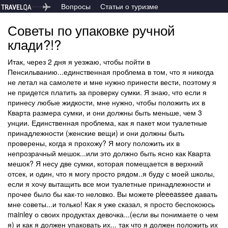
Вопросы
Статьи о туризме
Советы по упаковке ручной
клади?!?
Итак, через 2 дня я уезжаю, чтобы пойти в
Пенсильванию...единственная проблема в том, что я никогда
не летал на самолете и мне нужно принести вести, поэтому я
не придется платить за проверку сумки. Я знаю, что если я
принесу любые жидкости, мне нужно, чтобы положить их в
Кварта размера сумки, и они должны быть меньше, чем 3
унции. Единственная проблема, как я пакет мои туалетные
принадлежности (женские вещи) и они должны быть
проверены, когда я прохожу? Я могу положить их в
непрозрачный мешок...или это должно быть ясно как Кварта
мешок? Я несу две сумки, которая помещается в верхний
отсек, и один, что я могу просто рядом..я буду с моей школы,
если я хочу вытащить все мои туалетные принадлежности и
прочее было бы как-то неловко. Вы можете pleeeassee давать
мне советы...и только! Как я уже сказал, я просто беспокоюсь
mainley о своих продуктах девочка...(если вы понимаете о чем
я) и как я должен упаковать их... так что я должен положить их